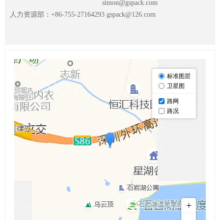
simon@gspack.com
人力资源部：+86-755-27164293
gspack@126.com